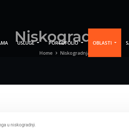
Niskogradnja
AMA
USLUGE
PORTOFOLIO
OBLASTI
S
Home
Niskogradnja
ga u niskogradnji.