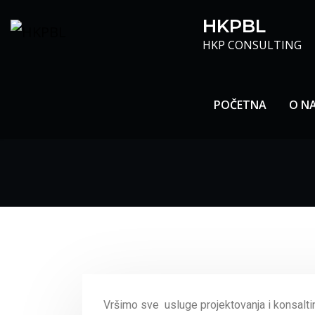
HKPBL
HKP CONSULTING
POČETNA
O N
Vršimo sve usluge projektovanja i konsaltin