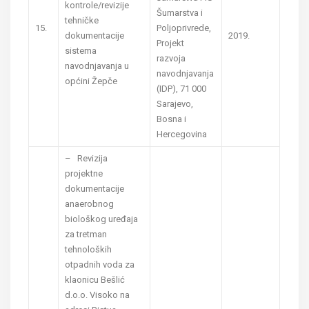
kontrole/revizije
Šumarstva i
tehničke
15.
Poljoprivrede,
dokumentacije
2019.
Projekt
sistema
razvoja
navodnjavanja u
navodnjavanja
općini Žepče
(IDP), 71 000
Sarajevo,
Bosna i
Hercegovina
– Revizija
projektne
dokumentacije
anaerobnog
biološkog uređaja
za tretman
tehnoloških
otpadnih voda za
klaonicu Bešlić
d.o.o. Visoko na