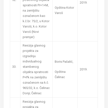
2019.
spratnosti Pr+1+M,
Opština Kotor
na zemljištu
Varoš
označenom kao
k.č.br. 75/2, u Kotor
Varoši, k.o. Kotor
Varoš (Novi
premjer)
Revizija glavnog
projekta za
izgradnju
individualnog
Boris Pašalić,
33.
stambenog
2019.
Opština
objekta spratnosti
Čelinac
P+Pk na zemljištu
označenom sa k.č.
965/32, k.o. Čelinac
Donji; Čelinac
Revizija glavnog
projekta za