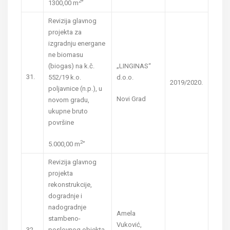
2
1300,00 m
”
Revizija glavnog
projekta za
izgradnju energane
ne biomasu
(biogas) na k.č.
„LINGINAS“
31.
552/19 k.o.
d.o.o.
2019/2020.
poljavnice (n.p.), u
Novi Grad
novom gradu,
ukupne bruto
površine
2
5.000,00 m
”
Revizija glavnog
projekta
rekonstrukcije,
dogradnje i
nadogradnje
Amela
stambeno-
Vuković,
32.
poslovnog objekta