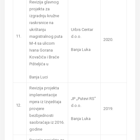
Revizija glavnog
projekta za
izgradnju kružne
raskrsnice na
ukrštanju
Urbis Centar
11.
magistralnog puta
d.o.o.
2020.
M-4 sa ulicom
Banja Luka
Ivana Gorana
Kovačića i Braće
Pišteljića u
Banja Luci
Revizija projekta
implementacije
JP „Putevi RS”
mjera iz Izvještaja
12.
d.o.o.
provjere
2019.
bezbjednosti
Banja Luka
saobraćaja iz 2016.
godine