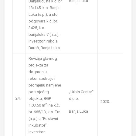
Banja Luka
Banjaluci, na k.č. br.
13/145, k.o. Banja
Luka (s.p.), a što
odgovara k.č. br.
3425, k.o.
banjaluka 7 (n.p.),
Investitor: Nikola
Baroš, Banja Luka
Revizija glavnog
projekta za
dogradnju,
rekonstrukciju i
promjenu namjene
postojećeg
„Urbis Centar“
24.
objekta, BGP=
d.o.o.
2020.
2
1.03,50 m
, na k.č.
Banja Luka
br. 665/13, k.o. Trn
(n.p.) u “Poslovni
inkubator”,
Investitor: