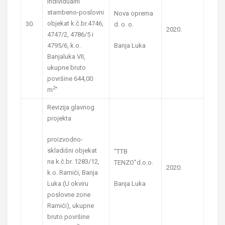
individualni
stambeno-poslovni
Nova oprema
objekat k.č.br.4746,
30.
d. o. o.
2020.
4747/2, 4786/5 i
4795/6, k.o.
Banja Luka
Banjaluka VII,
ukupne bruto
površine 644,00
2
m
”
Revizija glavnog
projekta
proizvodno-
skladišni objekat
“TTB
na k.č.br. 1283/12,
TENZO”d.o.o.
2020.
k.o. Ramići, Banja
Luka (U okviru
Banja Luka
poslovne zone
Ramići), ukupne
bruto površine