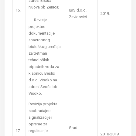
adresi Bistua
Nuova bb Zenica;
16.
IBIS d.o.o.
2019.
Zavidovići
– Revizija
projektne
dokumentacije
anaerobnog
biološkog uređaja
za tretman
tehnoloških
otpadnih voda za
klaonicu Bešlić
d.o.o. Visoko na
adresi Seoča bb
Visoko.
Revizija projekta
saobraćajne
signalizacije i
opreme za
Grad
17.
regulisanje
2018-2019.