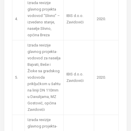
Izrada revizije
glavnog projekta
vodovod “Slivno” –
IBIS d.o.o.
4.
2020.
izvedeno stanje,
Zavidovići
naselje Slivno,
općina Breza
Izrada revizije
glavnog projekta-
vodovod za naselja
Bajvati, Beše i
Žioke sa gradskog
IBIS d.o.o.
5.
vodovoda
2020.
Zavidovići
priključkom u šahtu
na liniji DN 110mm
u Davulijama, MZ
Gostović, općina
Zavidovići
Izrada revizije
glavnog projekta-