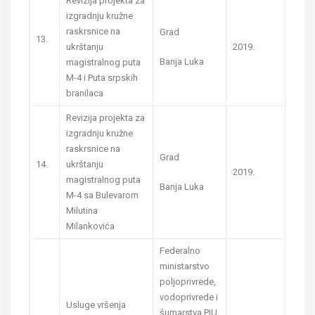
Revizija projekta za
izgradnju kružne
raskrsnice na
Grad
13.
ukrštanju
2019.
Banja Luka
magistralnog puta
M-4 i Puta srpskih
branilaca
Revizija projekta za
izgradnju kružne
raskrsnice na
Grad
14.
ukrštanju
2019.
magistralnog puta
Banja Luka
M-4 sa Bulevarom
Milutina
Milankovića
Federalno
ministarstvo
poljoprivrede,
vodoprivrede i
Usluge vršenja
šumarstva PIU