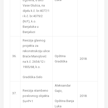
trgovina, u ulici
Vase Glušca, na
dijelu k.č. br.4077/1
i k.č. br.4079/2
(N.P.), k.o.
Banjaluka u
Banjaluci
Revizija glavnog
projekta za
rekonstrukciju ulice
36.
Opština
Braće Manojlović
2018.
Gradiška
na k.č. 2654/12 i
1905/68, k.o.
Gradiška-Selo
Aleksandar
Revizija stambeno
Gajic,
37.
poslovnog objekta
2018.
Opština Banja
Su+P+1
Luka