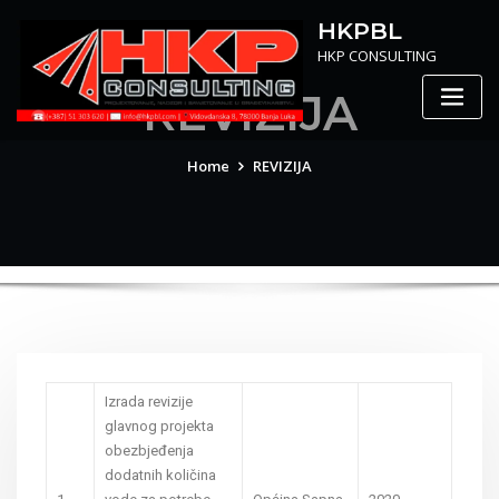
HKPBL
HKP CONSULTING
REVIZIJA
Home
REVIZIJA
Izrada revizije
glavnog projekta
obezbjeđenja
dodatnih količina