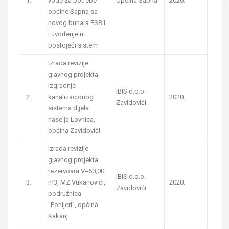
1.
vode za potrebe
Općina Sapna
2020.
općine Sapna sa
novog bunara ESB1
i uvođenje u
postojeći sistem
Izrada revizije
glavnog projekta
izgradnje
IBIS d.o.o.
2.
kanalizacionog
2020.
Zavidovići
sistema dijela
naselja Lovnica,
općina Zavidovići
Izrada revizije
glavnog projekta
rezervoara V=60,00
IBIS d.o.o.
3.
m3, MZ Vukanovići,
2020.
Zavidovići
podružnica
“Ponijeri”, općina
Kakanj