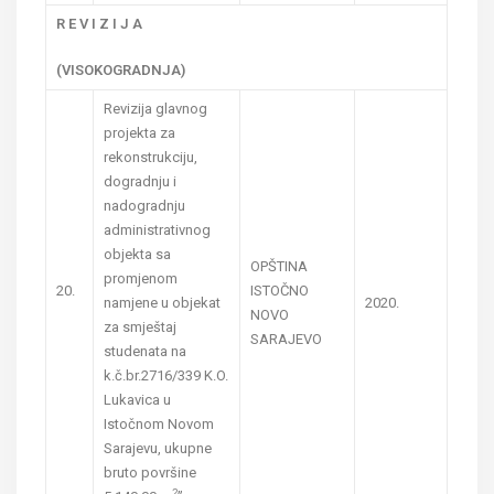
R E V I Z I J A
(VISOKOGRADNJA)
Revizija glavnog
projekta za
rekonstrukciju,
dogradnju i
nadogradnju
administrativnog
objekta sa
OPŠTINA
promjenom
20.
ISTOČNO
namjene u objekat
2020.
NOVO
za smještaj
SARAJEVO
studenata na
k.č.br.2716/339 K.O.
Lukavica u
Istočnom Novom
Sarajevu, ukupne
bruto površine
2