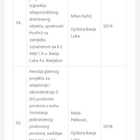
izgradnju
višeporodičnog
Milan Račić,
stambenog
34.
objekta, spratnosti
2019.
Opština Banja
Po+P+3 na
Luka
zemljištu
označenom sa k.č.
368/1, k.o. Banja
Luka 4 u Banjaluci
Revizija glavnog
projekta za
adaptaciju i
rekonstrukciju 3
(tri) poslovna
prostora u svrhu
formiranja
Nada
jedinstvenog
Petković,
35.
poslovnog
2018.
Opština Banja
prostora, sadržaja
Luka