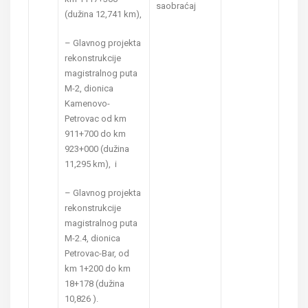
saobraćaj
(dužina 12,741 km),
– Glavnog projekta
rekonstrukcije
magistralnog puta
M-2, dionica
Kamenovo-
Petrovac od km
911+700 do km
923+000 (dužina
11,295 km), i
– Glavnog projekta
rekonstrukcije
magistralnog puta
M-2.4, dionica
Petrovac-Bar, od
km 1+200 do km
18+178 (dužina
10,826 ).