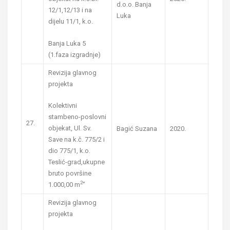
d.o.o. Banja
12/1,12/13 i na
Luka
dijelu 11/1, k.o.
Banja Luka 5
(1.faza izgradnje)
Revizija glavnog
projekta
Kolektivni
stambeno-poslovni
27.
objekat, Ul. Sv.
Bagić Suzana
2020.
Save na k.č. 775/2 i
dio 775/1, k.o.
Teslić-grad,ukupne
bruto površine
2
1.000,00 m
”
Revizija glavnog
projekta