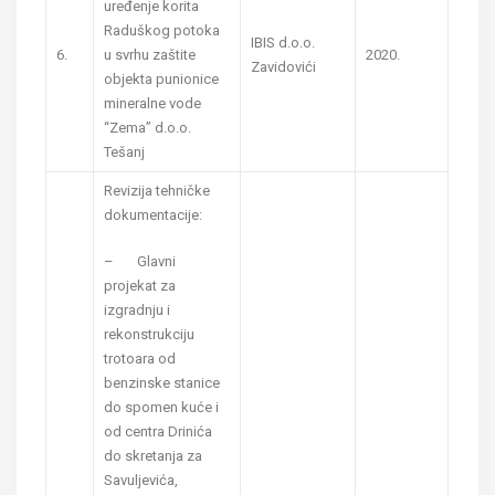
uređenje korita
Raduškog potoka
IBIS d.o.o.
6.
u svrhu zaštite
2020.
Zavidovići
objekta punionice
mineralne vode
“Zema” d.o.o.
Tešanj
Revizija tehničke
dokumentacije:
– Glavni
projekat za
izgradnju i
rekonstrukciju
trotoara od
benzinske stanice
do spomen kuće i
od centra Drinića
do skretanja za
Savuljevića,