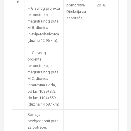
18.
pomorstva –
2018.
– Glavnog projekta
Direkcija za
rekonstrukcije
saobraćaj
magistralnog puta
M-8, dionica
Pljevlja-Mihailovica
(dužina 12,96 km),
– Glavnog
projekta
rekonstrukcije
magistralnog puta
M-2, dionica
Ribarevina-Poda,
od km 1089+872
do km 1104+559
(dužina 14,687 km).
Revizija
bezbjednosti puta
za potrebe: