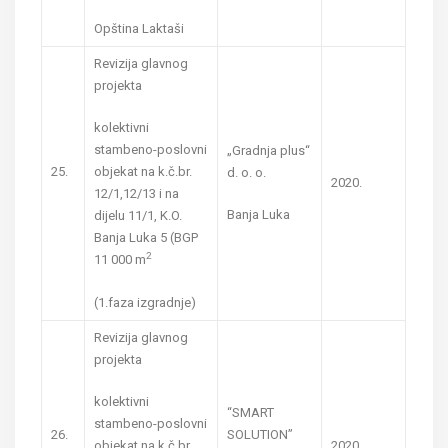
Opština Laktaši
Revizija glavnog
projekta
kolektivni
stambeno-poslovni
„Gradnja plus“
25.
objekat na k.č.br.
d. o. o.
2020.
12/1,12/13 i na
Banja Luka
dijelu 11/1, K.O.
Banja Luka 5 (BGP
2
11 000 m
(1.faza izgradnje)
Revizija glavnog
projekta
kolektivni
“SMART
stambeno-poslovni
26.
SOLUTION”
2020.
objekat na k.č.br.