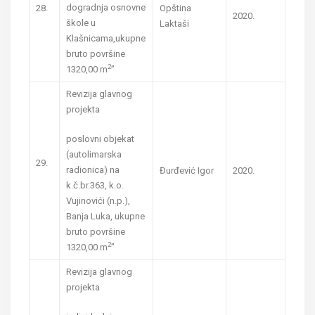
dogradnja osnovne
28.
Opština
2020.
škole u
Laktaši
Klašnicama,ukupne
bruto površine
2
1320,00 m
”
Revizija glavnog
projekta
poslovni objekat
(autolimarska
29.
radionica) na
Đurđević Igor
2020.
k.č.br.363, k.o.
Vujinovići (n.p.),
Banja Luka, ukupne
bruto površine
2
1320,00 m
”
Revizija glavnog
projekta