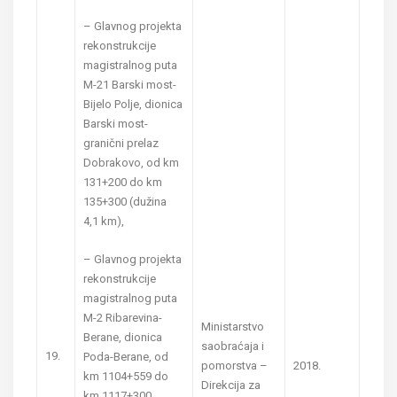
– Glavnog projekta
rekonstrukcije
magistralnog puta
M-21 Barski most-
Bijelo Polje, dionica
Barski most-
granični prelaz
Dobrakovo, od km
131+200 do km
135+300 (dužina
4,1 km),
– Glavnog projekta
rekonstrukcije
magistralnog puta
M-2 Ribarevina-
Ministarstvo
Berane, dionica
saobraćaja i
19.
Poda-Berane, od
pomorstva –
2018.
km 1104+559 do
Direkcija za
km 1117+300