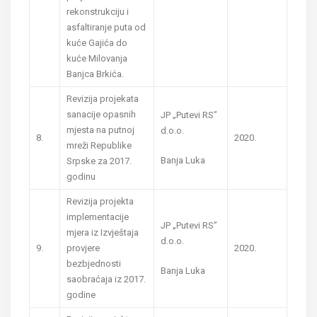
rekonstrukciju i
asfaltiranje puta od
kuće Gajića do
kuće Milovanja
Banjca Brkića.
Revizija projekata
sanacije opasnih
JP „Putevi RS”
mjesta na putnoj
d.o.o.
8.
2020.
mreži Republike
Banja Luka
Srpske za 2017.
godinu
Revizija projekta
implementacije
JP „Putevi RS”
mjera iz Izvještaja
d.o.o.
9.
provjere
2020.
bezbjednosti
Banja Luka
saobraćaja iz 2017.
godine