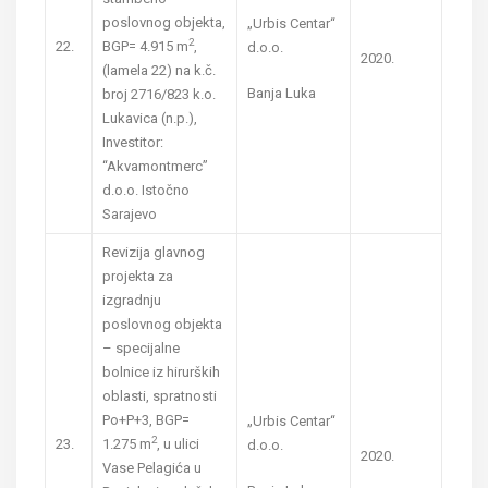
poslovnog objekta,
„Urbis Centar“
2
22.
BGP= 4.915 m
,
d.o.o.
2020.
(lamela 22) na k.č.
Banja Luka
broj 2716/823 k.o.
Lukavica (n.p.),
Investitor:
“Akvamontmerc”
d.o.o. Istočno
Sarajevo
Revizija glavnog
projekta za
izgradnju
poslovnog objekta
– specijalne
bolnice iz hirurških
oblasti, spratnosti
Po+P+3, BGP=
„Urbis Centar“
2
23.
1.275 m
, u ulici
d.o.o.
2020.
Vase Pelagića u