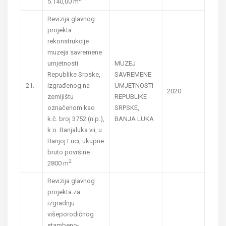
5.140,00 m
”
Revizija glavnog
projekta
rekonstrukcije
muzeja savremene
umjetnosti
MUZEJ
Republike Srpske,
SAVREMENE
21.
izgrađenog na
UMJETNOSTI
2020.
zemljištu
REPUBLIKE
označenom kao
SRPSKE,
k.č. broj 3752 (n.p.),
BANJA LUKA
k.o. Banjaluka vii, u
Banjoj Luci, ukupne
bruto površine
2
2800 m
Revizija glavnog
projekta za
izgradnju
višeporodičnog
stambeno-