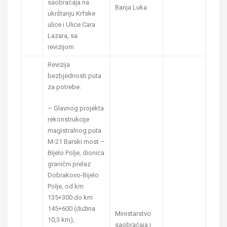
saobraćaja na
Banja Luka
ukrštanju Krfske
ulice i Ulice Cara
Lazara, sa
revizijom
Revizija
bezbjednosti puta
za potrebe:
– Glavnog projekta
rekonstrukcije
magistralnog puta
M-21 Barski most –
Bijelo Polje, dionica
granični prelaz
Dobrakovo-Bijelo
Polje, od km
135+300 do km
145+600 (dužina
Ministarstvo
10,3 km),
saobraćaja i